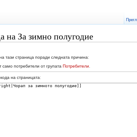
Прег
а на За зимно полугодие
на тази страница поради следната причина:
т само потребители от групата
Потребители
.
кодa на страницата: