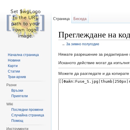
Страница
Беседа
Преглеждане на код
←
За зимно полугодие
Направо към:
навигация
,
търсене
Нямате разрешение за редактиране 
Начална страница
Новини
Исканото действие могат да изпълня
Карти
Статии
Можете да разгледате и да копирате 
Трак-архив
Разни
Връзки
Приятели
Wiki
Последни промени
Случайна страница
Помощ
Инструменти