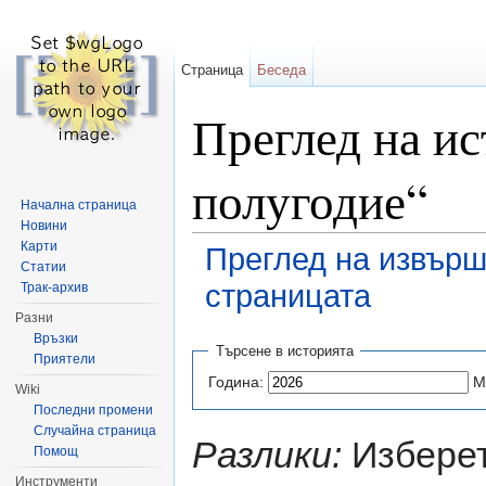
Страница
Беседа
Преглед на ис
полугодие“
Начална страница
Новини
Карти
Преглед на извърш
Статии
страницата
Трак-архив
Разни
Направо към:
навигация
,
търсене
Връзки
Търсене в историята
Приятели
Година:
М
Wiki
Последни промени
Случайна страница
Разлики:
Изберет
Помощ
Инструменти