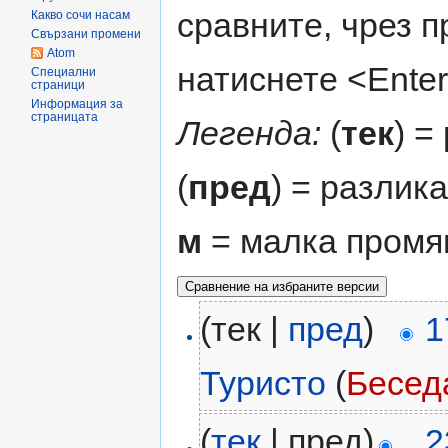
сравните, чрез 
Какво сочи насам
Свързани промени
Atom
натиснете <Enter
Специални
страници
Информация за
страницата
Легенда:
(
тек
) =
(
пред
) = разлик
м
= малка промя
(тек |
пред
)
1
Туристо
(
Бесед
(
тек
| пред)
2