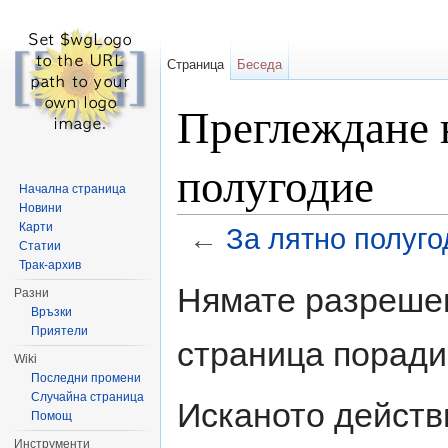
Страница
Беседа
Преглеждане н
полугодие
Начална страница
Новини
Карти
←
За лятно полуго
Статии
Направо към:
навигация
,
търсене
Трак-архив
Нямате разрешен
Разни
Връзки
Приятели
страница поради
Wiki
Последни промени
Случайна страница
Исканото действ
Помощ
Инструменти