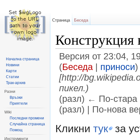
Страница
Беседа
Конструкция 
Версия от 23:04, 1
Начална страница
(
Беседа
|
приноси
)
Новини
Карти
[http://bg.wikipedi
Статии
Трак-архив
пикел.)
Разни
(разл) ← По-стара 
Връзки
Приятели
(разл) | По-нова в
Wiki
Направо към:
навигация
,
търсене
Последни промени
Случайна страница
Кликни
тук
за ус
Помощ
Инструменти