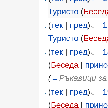
Туристо
(
Бесед
(
тек
|
пред
)
1
Туристо
(
Бесед
(
тек
|
пред
)
1
(
Беседа
|
прино
(
→
Ръкавици за
(
тек
|
пред
)
1
(
Беседа
|
прино