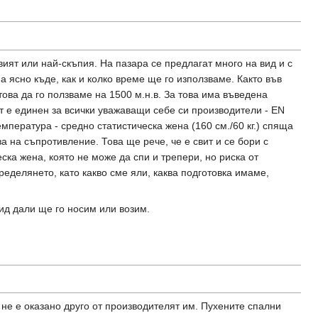
ият или най-скъпия. На пазара се предлагат много на вид и с
а ясно къде, как и колко време ще го използваме. Както във
ова да го ползваме на 1500 м.н.в. За това има въведена
 е единен за всички уважаващи себе си производители - EN
мпература - средно статистическа жена (160 см./60 кг.) спяща
за на съпротивление. Това ще рече, че е свит и се бори с
ска жена, която не може да спи и трепери, но риска от
еделянето, като какво сме яли, каква подготовка имаме,
вид дали ще го носим или возим.
 не е оказано друго от производителят им. Пухените спални