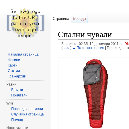
Страница
Беседа
Спални чували
Версия от 02:35, 19 декември 2011 на
Di
(
разл
)
← По-стара версия
| Преглед на т
Направо към:
навигация
,
търсене
Начална страница
Новини
Карти
Статии
Трак-архив
Разни
Връзки
Приятели
Wiki
Последни промени
Случайна страница
Помощ
Инструменти