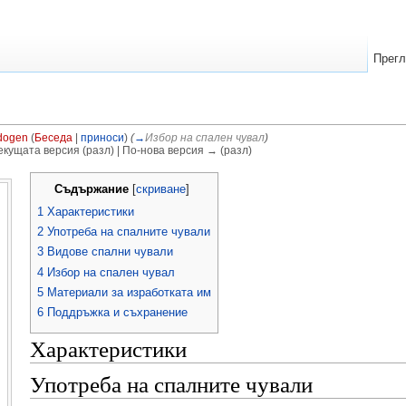
Прег
dogen
(
Беседа
|
приноси
)
(
→
Избор на спален чувал
)
екущата версия (разл) | По-нова версия → (разл)
Съдържание
[
скриване
]
1
Характеристики
2
Употреба на спалните чували
3
Видове спални чували
4
Избор на спален чувал
5
Материали за изработката им
6
Поддръжка и съхранение
Характеристики
Употреба на спалните чували