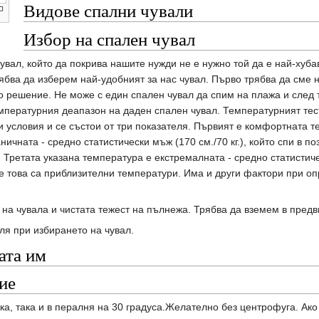
Видове спални чували
Избор на спален чувал
ал, който да покрива нашите нужди не е нужно той да е най-хубав
ябва да изберем най-удобният за нас чувал. Първо трябва да сме н
 решение. Не може с един спален чувал да спим на плажа и след т
пературния деапазон на даден спален чувал. Температурният тест
 условия и се състои от три показателя. Първият е комфортната те
ичната - средно статистически мъж (170 см./70 кг.), който спи в по
 Третата указана температура е екстремалната - средно статистиче
 това са приблизителни температури. Има и други фактори при опр
 на чувала и чистата тежест на пълнежа. Трябва да вземем в пред
ля при избирането на чувал.
ата им
ие
ка, така и в пералня на 30 градуса.Желателно без центрофуга. Ако