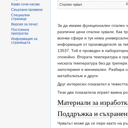
Какво сочи насам
Спален чувал
Свързани промени
Специални
страници
Версия за печат
За да имаме функционален спален чув
Постоянна
различни цени спални чували. Как тр
препратка
всички сфери и тук няма универсално
Информация за
страницата
информация от производителя за тем
13537. Той е проведен в лабораторни
спокойно. Втората температура е гран
ниската температура без да трепери.
хипотермия е минимален. Разбира се
метаболизъм и други.
Друг интересен показател е тежестта
Тези два показатела играят важна ро
Материали за изработк
Поддръжка и съхранен
Чувалът може да се пере както на ръ