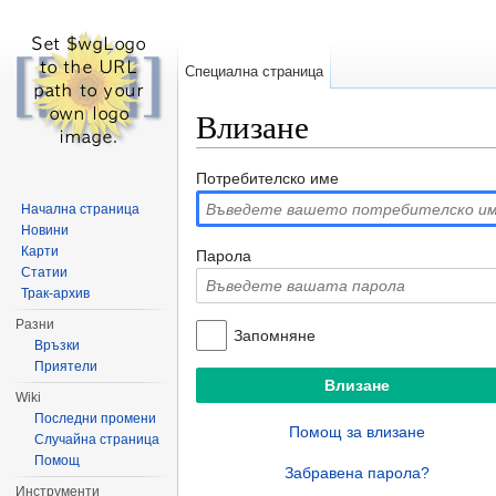
Специална страница
Влизане
Направо към:
навигация
,
търсене
Потребителско име
Начална страница
Новини
Карти
Парола
Статии
Трак-архив
Разни
Запомняне
Връзки
Приятели
Wiki
Последни промени
Помощ за влизане
Случайна страница
Помощ
Забравена парола?
Инструменти