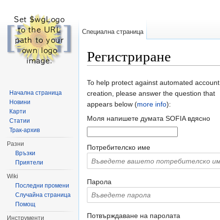
Специална страница
Регистриране
Направо към:
навигация
,
търсене
To help protect against automated account
Начална страница
creation, please answer the question that
Новини
appears below (
more info
):
Карти
Моля напишете думата SOFIA вдясно
Статии
Трак-архив
Разни
Потребителско име
Връзки
Приятели
Wiki
Парола
Последни промени
Случайна страница
Помощ
Потвърждаване на паролата
Инструменти