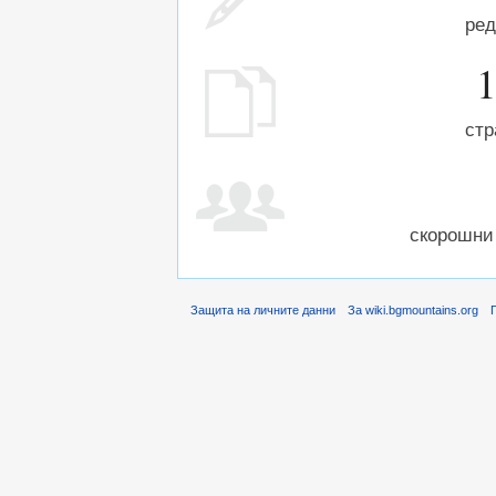
ред
1
стр
скорошни
Защита на личните данни
За wiki.bgmountains.org