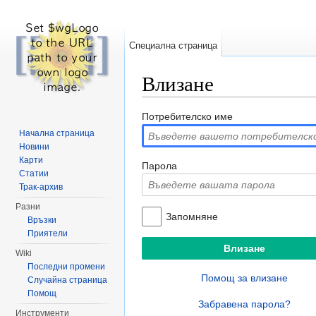
Специална страница
Влизане
Направо към:
навигация
,
търсене
Потребителско име
Начална страница
Новини
Карти
Парола
Статии
Трак-архив
Разни
Запомняне
Връзки
Приятели
Wiki
Последни промени
Помощ за влизане
Случайна страница
Помощ
Забравена парола?
Инструменти