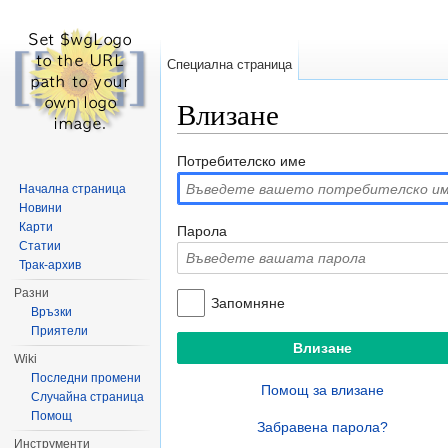
Специална страница
Влизане
Направо към:
навигация
,
търсене
Потребителско име
Начална страница
Новини
Карти
Парола
Статии
Трак-архив
Разни
Запомняне
Връзки
Приятели
Wiki
Последни промени
Помощ за влизане
Случайна страница
Помощ
Забравена парола?
Инструменти