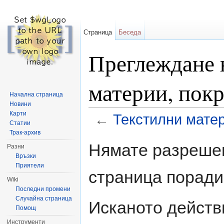
Страница
Беседа
Преглеждане 
материи, пок
Начална страница
Новини
Карти
←
Текстилни матер
Статии
Направо към:
навигация
,
търсене
Трак-архив
Нямате разрешен
Разни
Връзки
Приятели
страница поради
Wiki
Последни промени
Случайна страница
Исканото действ
Помощ
Инструменти