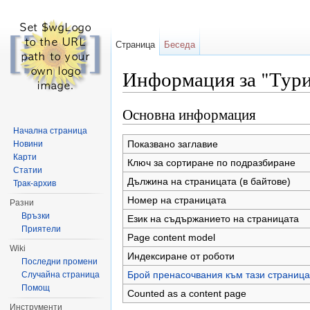
Страница
Беседа
Информация за "Тури
Направо към:
навигация
,
търсене
Основна информация
Начална страница
Показвано заглавие
Новини
Карти
Ключ за сортиране по подразбиране
Статии
Дължина на страницата (в байтове)
Трак-архив
Номер на страницата
Разни
Връзки
Език на съдържанието на страницата
Приятели
Page content model
Wiki
Индексиране от роботи
Последни промени
Брой пренасочвания към тази страница
Случайна страница
Помощ
Counted as a content page
Инструменти