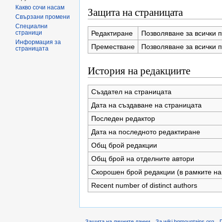
Какво сочи насам
Защита на страницата
Свързани промени
Специални
Редактиране
Позволяване за всички 
страници
Информация за
Преместване
Позволяване за всички 
страницата
История на редакциите
Създател на страницата
Дата на създаване на страницата
Последeн редактор
Дата на последнoто редактиране
Общ брой редакции
Общ брой на отделните автори
Скорошен брой редакции (в рамките на
Recent number of distinct authors
Защита на личните данни
За wiki.bgmountains.org