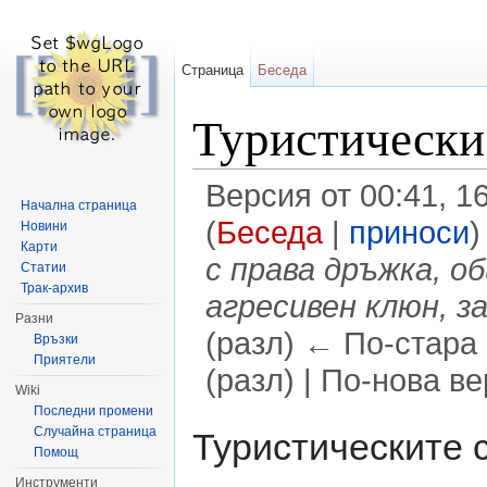
Страница
Беседа
Туристически
Версия от 00:41, 1
Начална страница
(
Беседа
|
приноси
)
Новини
Карти
с права дръжка, о
Статии
Трак-архив
агресивен клюн, за
Разни
(разл) ← По-стара 
Връзки
Приятели
(разл) | По-нова в
Wiki
Направо към:
навигация
,
търсене
Последни промени
Случайна страница
Туристическите 
Помощ
Инструменти