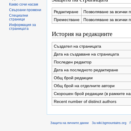
Какво сочи насам
Свързани промени
Редактиране
Позволяване за всички 
Специални
Преместване
Позволяване за всички 
страници
Информация за
страницата
История на редакциите
Създател на страницата
Дата на създаване на страницата
Последeн редактор
Дата на последнoто редактиране
Общ брой редакции
Общ брой на отделните автори
Скорошен брой редакции (в рамките на
Recent number of distinct authors
Защита на личните данни
За wiki.bgmountains.org