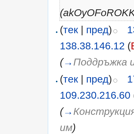
(akOyOFoROKK
(
тек
|
пред
)
1
138.38.146.12
(
(
→
Поддръжка и
(
тек
|
пред
)
1
109.230.216.60
(
→
Конструкци
им
)