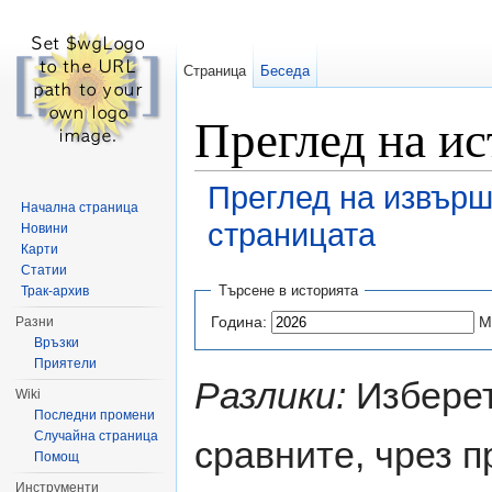
Страница
Беседа
Преглед на и
Преглед на извърш
Начална страница
страницата
Новини
Карти
Направо към:
навигация
,
търсене
Статии
Търсене в историята
Трак-архив
Година:
М
Разни
Връзки
Приятели
Разлики:
Изберет
Wiki
Последни промени
Случайна страница
сравните, чрез 
Помощ
Инструменти