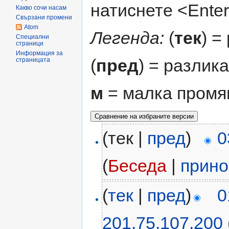
натиснете <Enter
Какво сочи насам
Свързани промени
Atom
Легенда:
(
тек
) =
Специални
страници
Информация за
(
пред
) = разлик
страницата
м
= малка промя
(тек |
пред
)
0
(
Беседа
|
прино
(
тек
|
пред
)
0
201.75.107.200