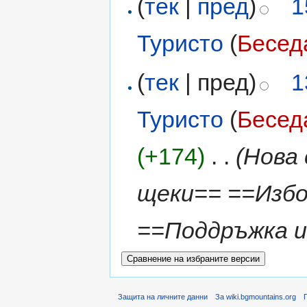
(
тек
|
пред
)
1
Туристо
(
Бесед
(
тек
| пред)
1
Туристо
(
Бесед
(+174)
‎
. .
(Нова
щеки== ==Изб
==Поддръжка и 
Защита на личните данни
За wiki.bgmountains.org