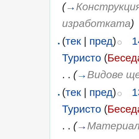
(
→
Конструкци
изработката
)
(
тек
|
пред
)
1
Туристо
(
Бесед
. .
(
→
Видове щ
(
тек
|
пред
)
1
Туристо
(
Бесед
. .
(
→
Материал