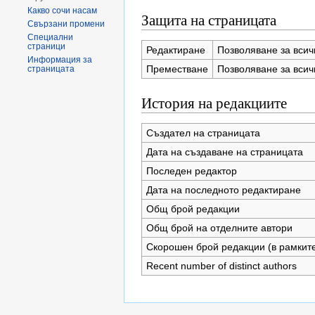
Какво сочи насам
Защита на страницата
Свързани промени
Специални
страници
Редактиране
Позволяване за всич
Информация за
Преместване
Позволяване за всич
страницата
История на редакциите
Създател на страницата
Дата на създаване на страницата
Последeн редактор
Дата на последнoто редактиране
Общ брой редакции
Общ брой на отделните автори
Скорошен брой редакции (в рамките
Recent number of distinct authors