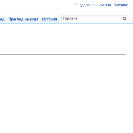
Създаване на сметка
Влизане
лед
Преглед на кода
История