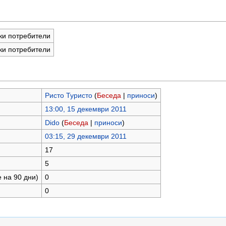
ки потребители
ки потребители
Ристо Туристо
(
Беседа
|
приноси
)
13:00, 15 декември 2011
Dido
(
Беседа
|
приноси
)
03:15, 29 декември 2011
17
5
 на 90 дни)
0
0