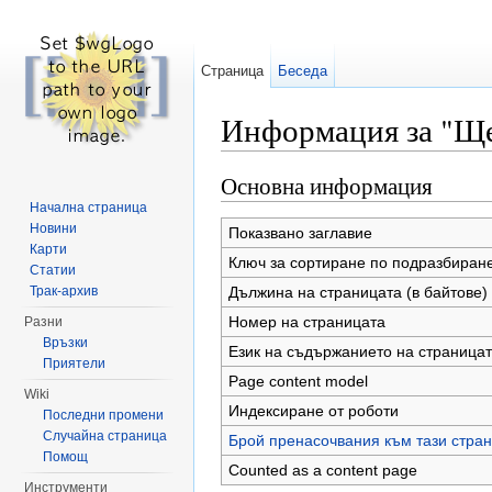
Страница
Беседа
Информация за "Щ
Направо към:
навигация
,
търсене
Основна информация
Начална страница
Новини
Показвано заглавие
Карти
Ключ за сортиране по подразбиран
Статии
Дължина на страницата (в байтове)
Трак-архив
Номер на страницата
Разни
Връзки
Език на съдържанието на страница
Приятели
Page content model
Wiki
Индексиране от роботи
Последни промени
Случайна страница
Брой пренасочвания към тази стра
Помощ
Counted as a content page
Инструменти