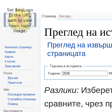
Страница
Беседа
Преглед на ис
Преглед на извърш
Начална страница
страницата
Новини
Карти
Направо към:
навигация
,
търсене
Статии
Търсене в историята
Трак-архив
Година:
М
Разни
Връзки
Приятели
Разлики:
Изберет
Wiki
Последни промени
Случайна страница
сравните, чрез 
Помощ
Инструменти