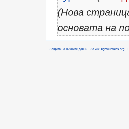
(Нова страниц
основата на по
Защита на личните данни
За wiki.bgmountains.org