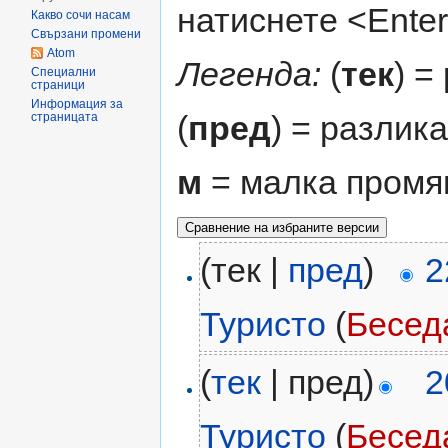
натиснете <Enter
Какво сочи насам
Свързани промени
Atom
Легенда:
(
тек
) =
Специални
страници
Информация за
(
пред
) = разлик
страницата
м
= малка промя
(тек |
пред
)
2
Туристо
(
Бесед
(
тек
| пред)
2
Туристо
(
Бесед