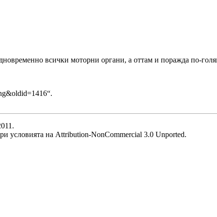
едновременно всички моторни органи, а оттам и поражда по-голя
king&oldid=1416
“.
2011.
при условията на
Attribution-NonCommercial 3.0 Unported
.