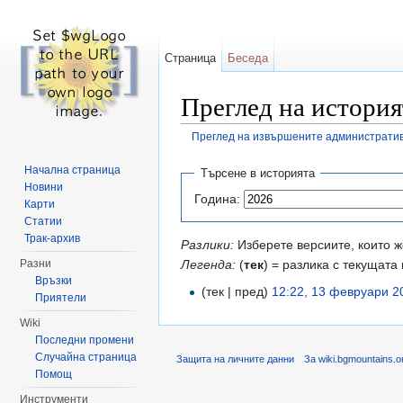
Страница
Беседа
Преглед на историят
Преглед на извършените административ
Направо към:
навигация
,
търсене
Начална страница
Търсене в историята
Новини
Година:
Карти
Статии
Трак-архив
Разлики:
Изберете версиите, които ж
Легенда:
(
тек
) = разлика с текущата 
Разни
Връзки
(тек | пред)
12:22, 13 февруари 2
Приятели
Wiki
Последни промени
Случайна страница
Защита на личните данни
За wiki.bgmountains.o
Помощ
Инструменти