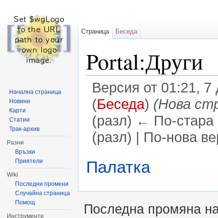
Страница
Беседа
Portal:Други
Версия от 01:21, 7
Начална страница
(
Беседа
)
(Нова ст
Новини
Карти
(разл) ← По-стара 
Статии
Трак-архив
(разл) | По-нова в
Разни
Направо към:
навигация
,
търсене
Връзки
Палатка
Приятели
Wiki
Последни промени
Случайна страница
Помощ
Последна промяна на 
Инструменти