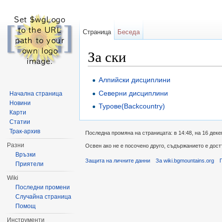
Страница
Беседа
За ски
Направо към:
навигация
,
търсене
Алпийски дисциплини
Северни дисциплини
Начална страница
Новини
Турове(Backcountry)
Карти
Статии
Трак-архив
Последна промяна на страницата: в 14:48, на 16 деке
Разни
Освен ако не е посочено друго, съдържанието е дос
Връзки
Защита на личните данни
За wiki.bgmountains.org
Приятели
Wiki
Последни промени
Случайна страница
Помощ
Инструменти