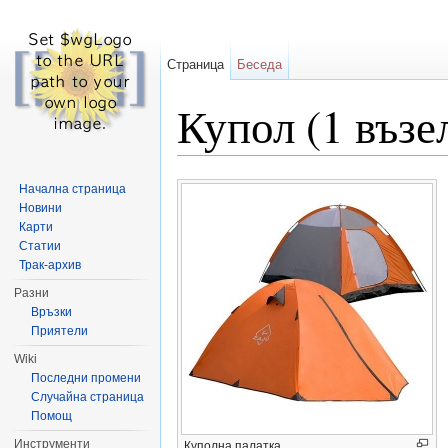
Страница
Беседа
Купол (1 възе
Направо към:
навигация
,
търсене
Начална страница
Новини
Карти
Статии
Трак-архив
Разни
Връзки
Приятели
Wiki
Последни промени
Случайна страница
Помощ
Инструменти
Куполна палатка