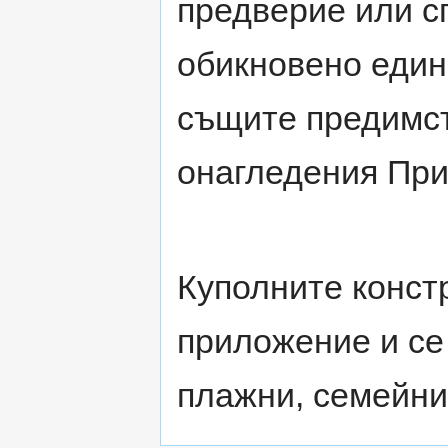
предверие или с
обикновено един
същите предимст
онагледения При
Куполните констр
приложение и се 
плажни, семейни