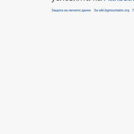
Защита на личните данни
За wiki.bgmountains.org