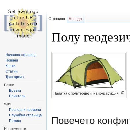
Страница
Беседа
Полу геодезич
Направо към:
навигация
,
търсене
Начална страница
Новини
Карти
Статии
Трак-архив
Разни
Връзки
Палатка с полугеодезична конструкция
Приятели
Wiki
Последни промени
Случайна страница
Повечето конфиг
Помощ
Инструменти