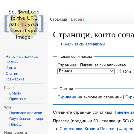
Страница
Беседа
Страници, които соча
←
Пикели за ски алпинизъм
Направо към:
навигация
,
търсене
Какво сочи насам
Начална страница
Новини
Страница:
Карти
Обръ
Статии
Трак-архив
Разни
Филтри
Връзки
Скриване
на включени страници |
Скр
Приятели
Wiki
Следните страници сочат към
Пикели з
Последни промени
Случайна страница
Преглед (предишни 50 | следващи 50) (
2
Помощ
Снегоходки, Котки и Пикели
‎
(
← преп
Инструменти