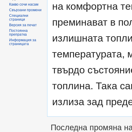
на комфортна те
Какво сочи насам
Свързани промени
Специални
преминават в по
страници
Версия за печат
Постоянна
препратка
излишната топли
Информация за
страницата
температурата, 
твърдо състояни
топлина. Така с
излиза зад пред
Последна промяна на 