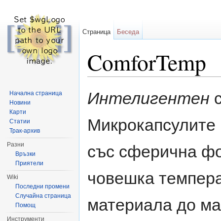
Страница
Беседа
ComforTemp
Направо към:
навигация
,
търсене
Интелигентен
с
Начална страница
Новини
Карти
Микрокапсулите 
Статии
Трак-архив
Разни
със сферична фо
Връзки
Приятели
човешка темпера
Wiki
Последни промени
Случайна страница
материала до ма
Помощ
Инструменти