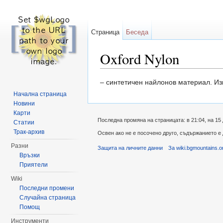
Страница
Беседа
Oxford Nylon
Направо към:
навигация
,
търсене
– синтетичен найлонов материал. Из
Начална страница
Новини
Карти
Последна промяна на страницата: в 21:04, на 15
Статии
Трак-архив
Освен ако не е посочено друго, съдържанието е
Разни
Защита на личните данни
За wiki.bgmountains.o
Връзки
Приятели
Wiki
Последни промени
Случайна страница
Помощ
Инструменти