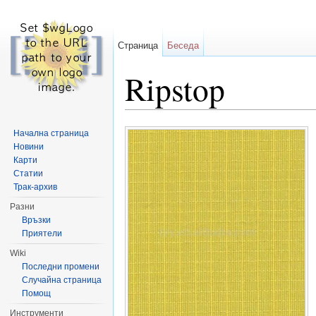
Страница
Беседа
Ripstop
Направо към:
навигация
,
търсене
Начална страница
Новини
Карти
Статии
Трак-архив
Разни
Връзки
Приятели
Wiki
Последни промени
Случайна страница
Помощ
Инструменти