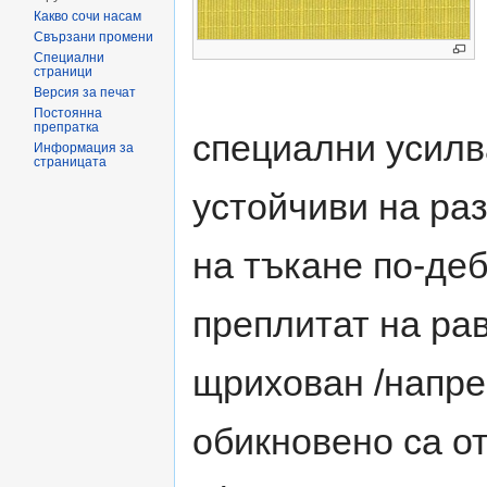
Какво сочи насам
Свързани промени
Специални
страници
Версия за печат
Постоянна
препратка
специални усилв
Информация за
страницата
устойчиви на ра
на тъкане по-де
преплитат на ра
щрихован /напре
обикновено са от